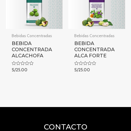
Bebidas Concentradas
Bebidas Concentradas
BEBIDA
BEBIDA
CONCENTRADA
CONCENTRADA
ALCACHOFA
ALCA FORTE
Rated
S/
25.00
Rated
S/
25.00
0
0
out
out
of
of
5
5
CONTACTO