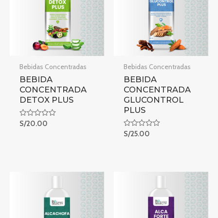
Bebidas Concentradas
Bebidas Concentradas
BEBIDA
BEBIDA
CONCENTRADA
CONCENTRADA
DETOX PLUS
GLUCONTROL
PLUS
Rated
S/
20.00
0
Rated
S/
25.00
out
0
of
out
5
of
5